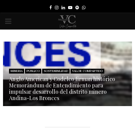
Facebook
Instagram
Linkedin
Youtube
Spotify
Whatsapp
PRIMARY
MENU
MINERIA
PUBLICO
SOSTENIBILIDAD
VALOR COMPARTIDO
Anglo American y Codelco firman histórico
Memorándum de Entendimiento para
impulsar desarrollo del distrito minero
Andina-Los Bronces