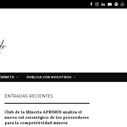
Facebook
Instagram
Linkedin
Youtube
Spot
W
CRÍBETE
PUBLICA CON NOSOTROS
ENTRADAS RECIENTES
Club de la Minería APRIMIN analiza el
nuevo rol estratégico de los proveedores
para la competitividad minera