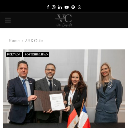
Facebook
Instagram
Linkedin
Youtube
Spotify
Whatsapp
PRIMARY
MENU
Home
AHK Chile
PORTADA
SOSTENIBILIDAD