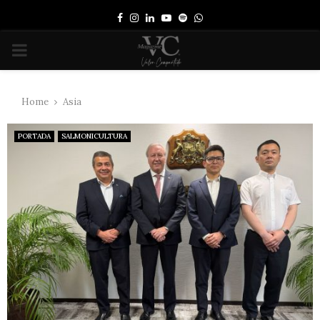
Facebook
Instagram
Linkedin
Youtube
Spotify
Whatsapp
PRIMARY
MENU
Home
Asia
PORTADA
SALMONICULTURA