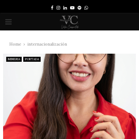
Facebook
Instagram
Linkedin
Youtube
Spotify
Whatsapp
PRIMARY
MENU
Home
internacionalización
MINERIA
PORTADA