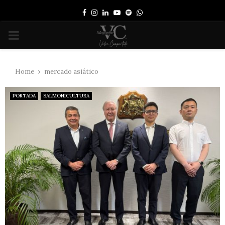
Facebook
Instagram
Linkedin
Youtube
Spotify
Whatsapp
PRIMARY
MENU
Home
mercado asiático
PORTADA
SALMONICULTURA