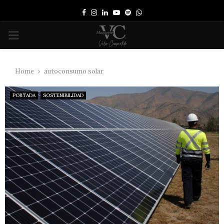
Facebook
Instagram
Linkedin
Youtube
Spotify
Whatsapp
PRIMARY
MENU
Home
autoconsumo solar
PORTADA
SOSTENIBILIDAD