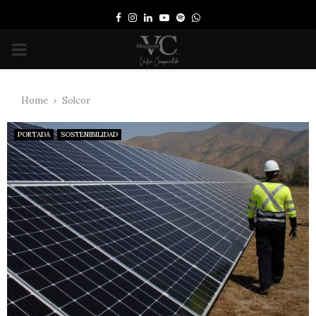
Facebook
Instagram
Linkedin
Youtube
Spotify
Whatsapp
PRIMARY
MENU
Home
Solcor
PORTADA
SOSTENIBILIDAD