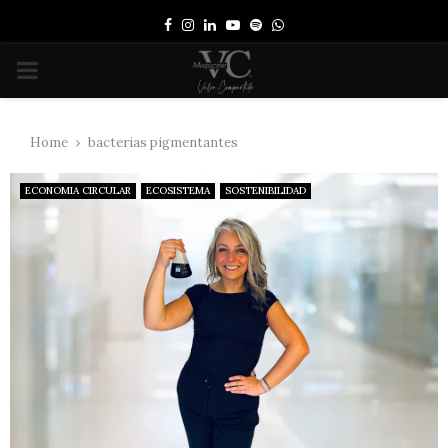
Facebook
Instagram
Linkedin
Youtube
Spotify
Whatsapp
PRIMARY
MENU
Home
bacterias pigmentantes
ECONOMIA CIRCULAR
ECOSISTEMA
SOSTENIBILIDAD