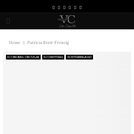
Facebook
Instagram
Linkedin
Youtube
Spotify
Whatsapp
PRIMARY
MENU
Home
Patricia Breit-Fronzig
ECONOMIA CIRCULAR
ECOSISTEMA
SOSTENIBILIDAD