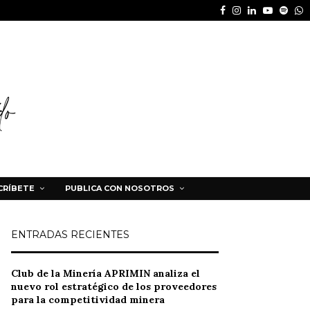
Facebook
Instagram
Linkedin
Youtube
Spot
W
CRÍBETE
PUBLICA CON NOSOTROS
ENTRADAS RECIENTES
Club de la Minería APRIMIN analiza el
nuevo rol estratégico de los proveedores
para la competitividad minera