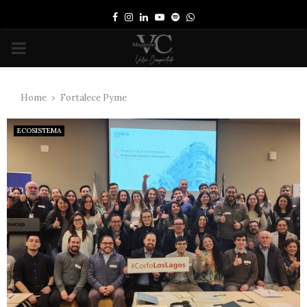
Facebook
Instagram
Linkedin
Youtube
Spotify
Whatsapp
PRIMARY
MENU
Home
Fortalece Pyme
ECOSISTEMA