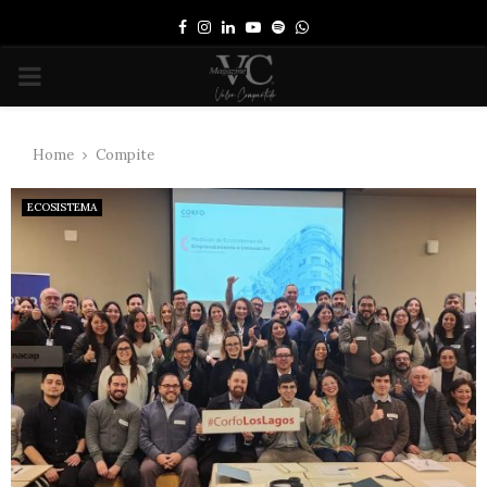
Facebook
Instagram
Linkedin
Youtube
Spotify
Whatsapp
PRIMARY
MENU
Home
Compite
ECOSISTEMA