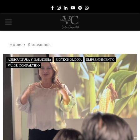
Facebook
Instagram
Linkedin
Youtube
Spotify
Whatsapp
PRIMARY
MENU
Home
Bioinsumos
AGRICULTURA Y GANADERIA
BIOTECNOLOGIA
EMPRENDIMIENTO
VALOR COMPARTIDO