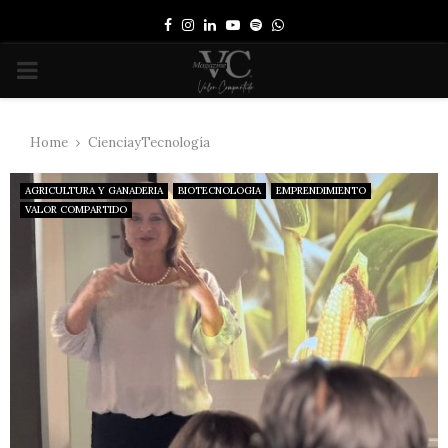
Facebook
Instagram
Linkedin
Youtube
Spotify
Whatsapp
PRIMARY
MENU
Home
CienciayTecnología
AGRICULTURA Y GANADERIA
BIOTECNOLOGIA
EMPRENDIMIENTO
VALOR COMPARTIDO