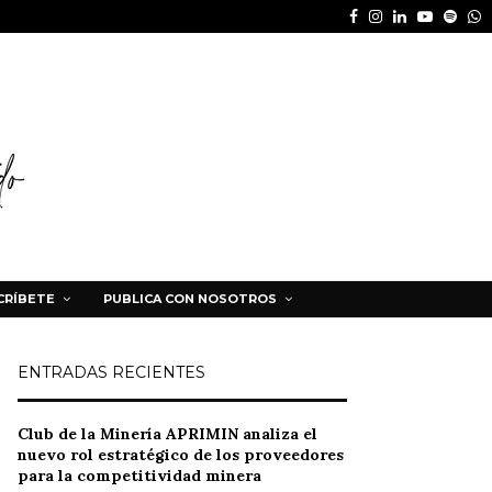
Facebook
Instagram
Linkedin
Youtube
Spot
W
CRÍBETE
PUBLICA CON NOSOTROS
ENTRADAS RECIENTES
Club de la Minería APRIMIN analiza el
nuevo rol estratégico de los proveedores
para la competitividad minera