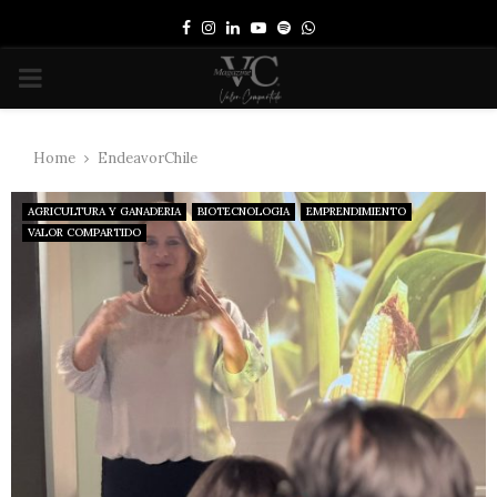
Facebook
Instagram
Linkedin
Youtube
Spotify
Whatsapp
PRIMARY
MENU
Home
EndeavorChile
AGRICULTURA Y GANADERIA
BIOTECNOLOGIA
EMPRENDIMIENTO
VALOR COMPARTIDO