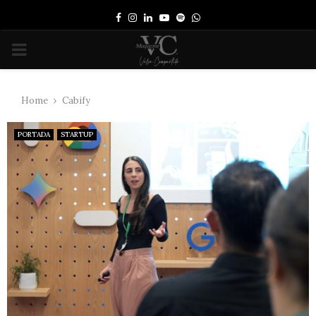
Facebook
Instagram
Linkedin
Youtube
Spotify
Whatsapp
PRIMARY
MENU
Home
Cabify
PORTADA
STARTUP