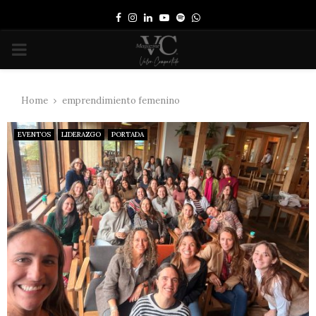
Facebook
Instagram
Linkedin
Youtube
Spotify
Whatsapp
PRIMARY
MENU
Home
emprendimiento femenino
EVENTOS
LIDERAZGO
PORTADA