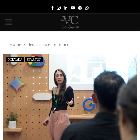
Facebook
Instagram
Linkedin
Youtube
Spotify
Whatsapp
PRIMARY
MENU
Home
desarrollo económico
PORTADA
STARTUP