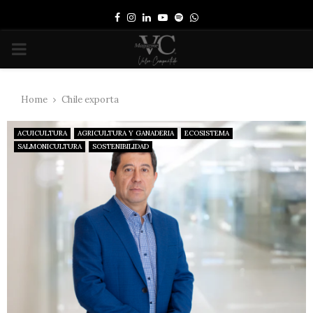
Facebook
Instagram
Linkedin
Youtube
Spotify
Whatsapp
PRIMARY
MENU
Home
Chile exporta
ACUICULTURA
AGRICULTURA Y GANADERIA
ECOSISTEMA
SALMONICULTURA
SOSTENIBILIDAD