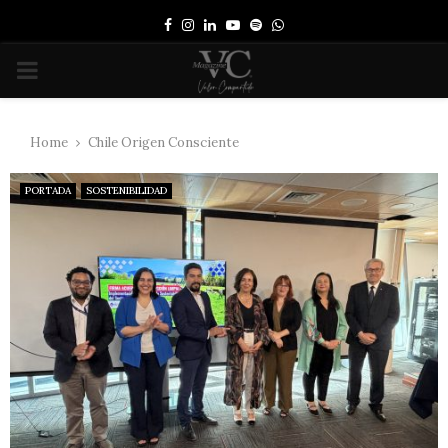
Facebook
Instagram
Linkedin
Youtube
Spotify
Whatsapp
PRIMARY
MENU
Home
Chile Origen Consciente
PORTADA
SOSTENIBILIDAD