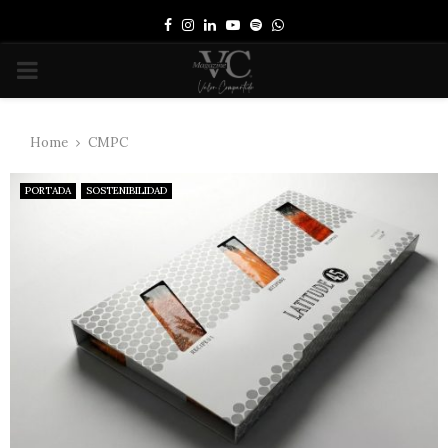
Facebook
Instagram
Linkedin
Youtube
Spotify
Whatsapp
PRIMARY
MENU
Home
CMPC
PORTADA
SOSTENIBILIDAD