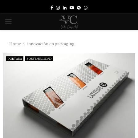
Facebook
Instagram
Linkedin
Youtube
Spotify
Whatsapp
PRIMARY
MENU
Home
innovación en packaging
PORTADA
SOSTENIBILIDAD