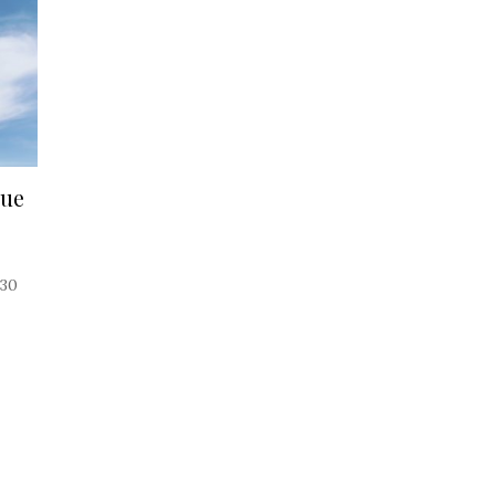
que
P30