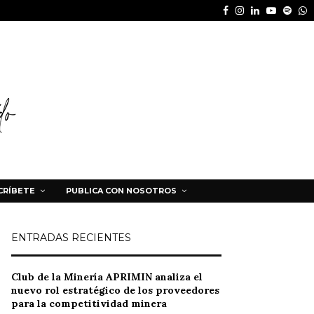
Facebook
Instagram
Linkedin
Youtube
Spot
W
CRÍBETE
PUBLICA CON NOSOTROS
ENTRADAS RECIENTES
Club de la Minería APRIMIN analiza el
nuevo rol estratégico de los proveedores
para la competitividad minera