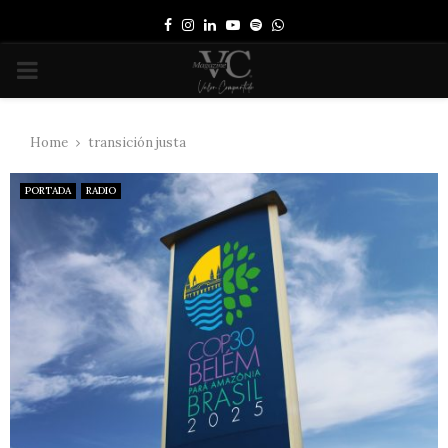
Facebook
Instagram
Linkedin
Youtube
Spotify
Whatsapp
PRIMARY
MENU
Home
transición justa
PORTADA
RADIO