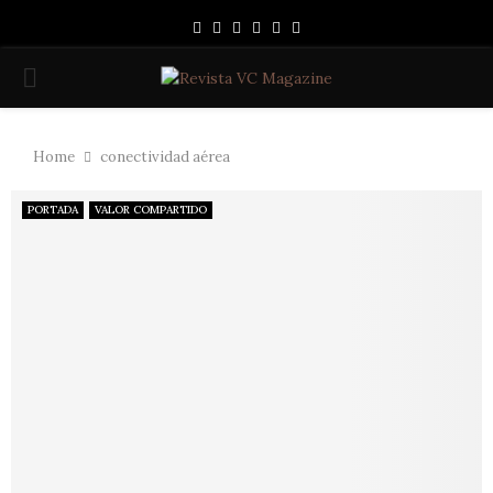
Facebook
Instagram
Linkedin
Youtube
Spotify
Whatsapp
PRIMARY
MENU
Home
conectividad aérea
PORTADA
VALOR COMPARTIDO