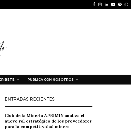
Facebook
Instagram
Linkedin
Youtube
Spot
W
CRÍBETE
PUBLICA CON NOSOTROS
ENTRADAS RECIENTES
Club de la Minería APRIMIN analiza el
nuevo rol estratégico de los proveedores
para la competitividad minera