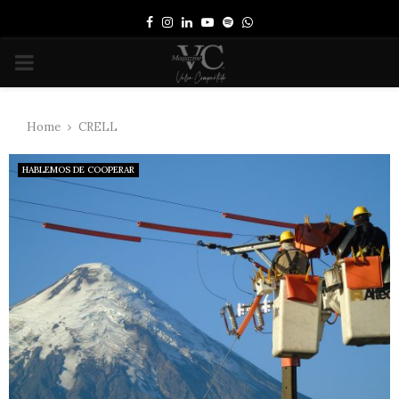
Facebook
Instagram
Linkedin
Youtube
Spotify
Whatsapp
PRIMARY
MENU
Home
CRELL
HABLEMOS DE COOPERAR