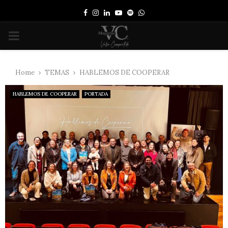
Facebook
Instagram
Linkedin
Youtube
Spotify
Whatsapp
PRIMARY
MENU
Home
TEMAS
HABLEMOS DE COOPERAR
HABLEMOS DE COOPERAR
PORTADA