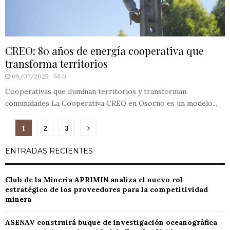
CREO: 80 años de energía cooperativa que
transforma territorios
09/07/2025
0
Cooperativas que iluminan territorios y transforman
comunidades La Cooperativa CREO en Osorno es un modelo...
Paginación
1
2
3
de
ENTRADAS RECIENTES
entradas
Club de la Minería APRIMIN analiza el nuevo rol
estratégico de los proveedores para la competitividad
minera
ASENAV construirá buque de investigación oceanográfica