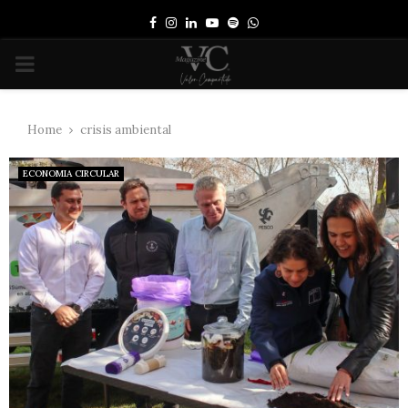
Facebook
Instagram
Linkedin
Youtube
Spotify
Whatsapp
PRIMARY
MENU
Home
crisis ambiental
ECONOMIA CIRCULAR