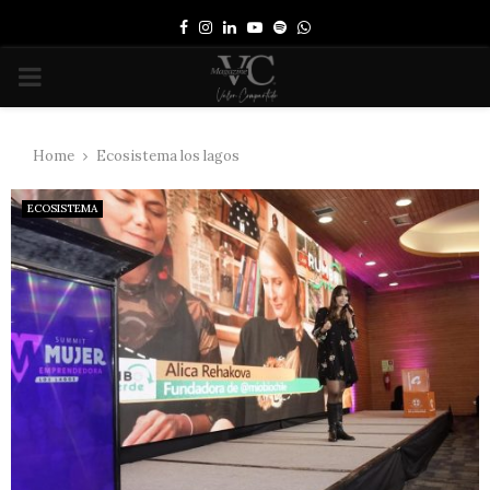
Facebook
Instagram
Linkedin
Youtube
Spotify
Whatsapp
PRIMARY
MENU
Home
Ecosistema los lagos
ECOSISTEMA