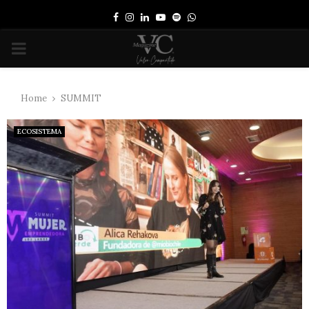
Facebook
Instagram
Linkedin
Youtube
Spotify
Whatsapp
PRIMARY
MENU
Home
SUMMIT
ECOSISTEMA