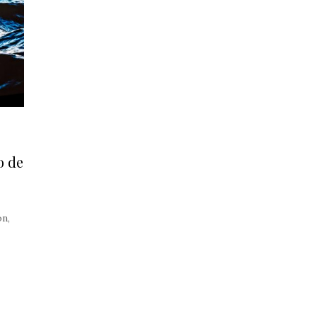
o de
ón,