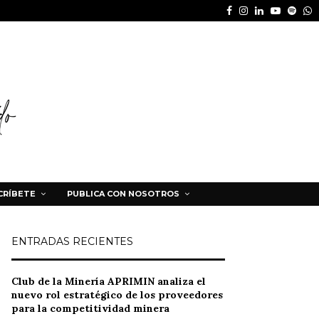
Facebook
Instagram
Linkedin
Youtube
Spot
W
CRÍBETE
PUBLICA CON NOSOTROS
ENTRADAS RECIENTES
Club de la Minería APRIMIN analiza el
nuevo rol estratégico de los proveedores
para la competitividad minera