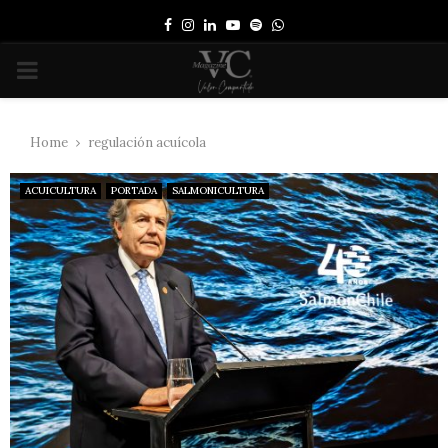
Facebook
Instagram
Linkedin
Youtube
Spotify
Whatsapp
PRIMARY
MENU
Home
regulación acuícola
ACUICULTURA
PORTADA
SALMONICULTURA