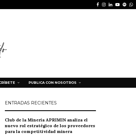
Facebook
Instagram
Linkedin
Youtube
Spot
W
CRÍBETE
PUBLICA CON NOSOTROS
ENTRADAS RECIENTES
Club de la Minería APRIMIN analiza el
nuevo rol estratégico de los proveedores
para la competitividad minera