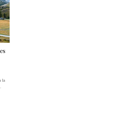
res
 la
.