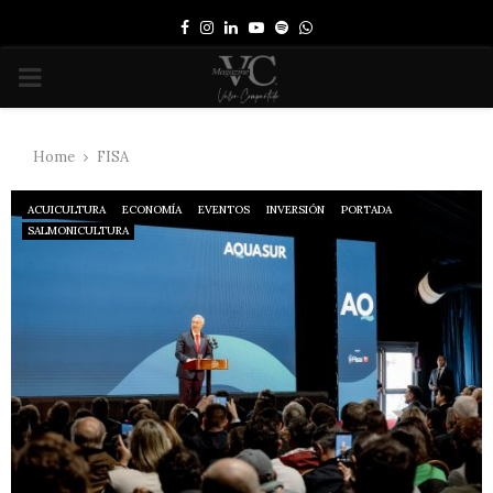
Facebook
Instagram
Linkedin
Youtube
Spotify
Whatsapp
PRIMARY
MENU
Home
FISA
ACUICULTURA
ECONOMÍA
EVENTOS
INVERSIÓN
PORTADA
SALMONICULTURA