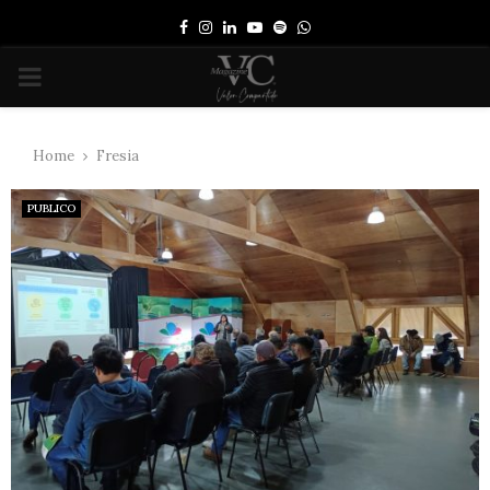
Facebook
Instagram
Linkedin
Youtube
Spotify
Whatsapp
PRIMARY
MENU
Home
Fresia
PUBLICO