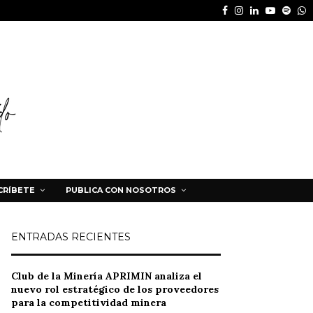
Facebook
Instagram
Linkedin
Youtube
Spot
W
CRÍBETE
PUBLICA CON NOSOTROS
ENTRADAS RECIENTES
Club de la Minería APRIMIN analiza el
nuevo rol estratégico de los proveedores
para la competitividad minera