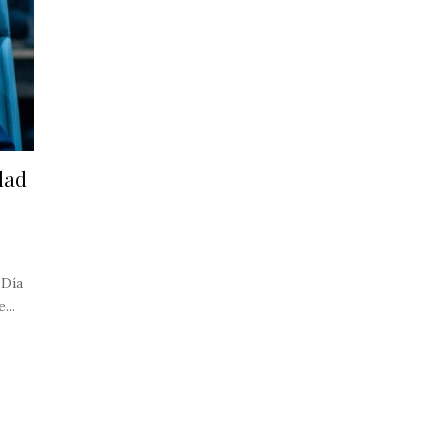
dad
 Día
...