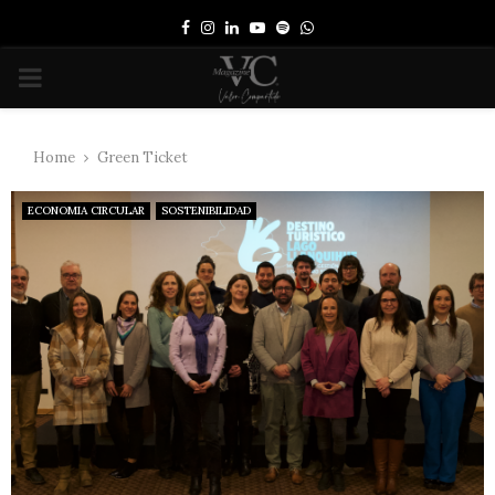
Facebook
Instagram
Linkedin
Youtube
Spotify
Whatsapp
PRIMARY
MENU
Home
Green Ticket
ECONOMIA CIRCULAR
SOSTENIBILIDAD