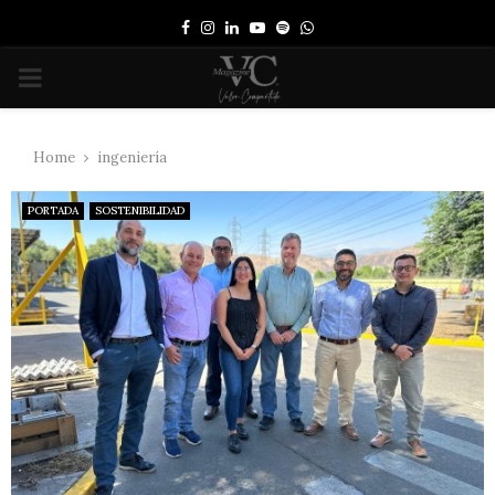
Facebook
Instagram
Linkedin
Youtube
Spotify
Whatsapp
PRIMARY
MENU
Home
ingeniería
PORTADA
SOSTENIBILIDAD