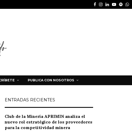
Facebook
Instagram
Linkedin
Youtube
Spot
W
CRÍBETE
PUBLICA CON NOSOTROS
ENTRADAS RECIENTES
Club de la Minería APRIMIN analiza el
nuevo rol estratégico de los proveedores
para la competitividad minera