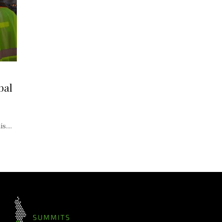
bal
....