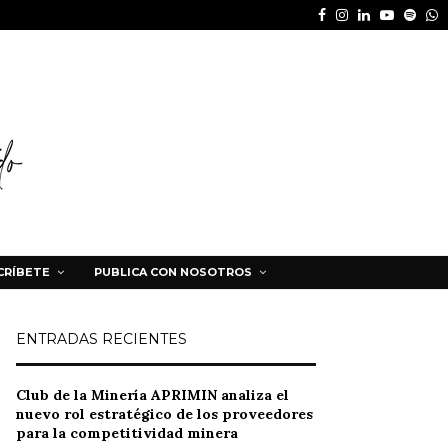
Facebook
Instagram
Linkedin
Youtube
Spot
W
CRÍBETE
PUBLICA CON NOSOTROS
ENTRADAS RECIENTES
Club de la Minería APRIMIN analiza el
nuevo rol estratégico de los proveedores
para la competitividad minera