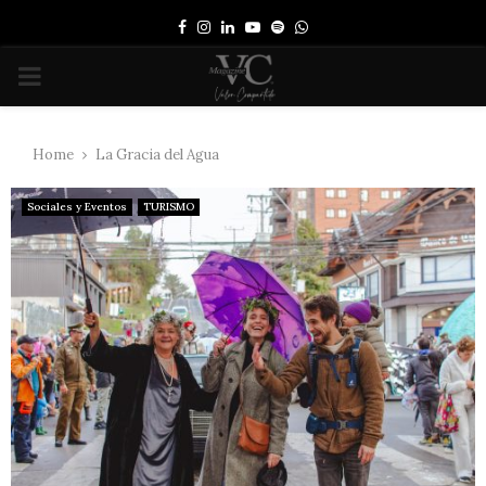
Facebook
Instagram
Linkedin
Youtube
Spotify
Whatsapp
PRIMARY
MENU
Home
La Gracia del Agua
Sociales y Eventos
TURISMO