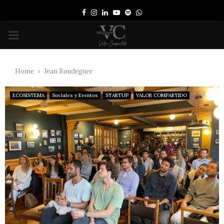
Facebook
Instagram
Linkedin
Youtube
Spotify
Whatsapp
PRIMARY
MENU
Home
Jean Boudeguer
ECOSISTEMA
Sociales y Eventos
STARTUP
VALOR COMPARTIDO