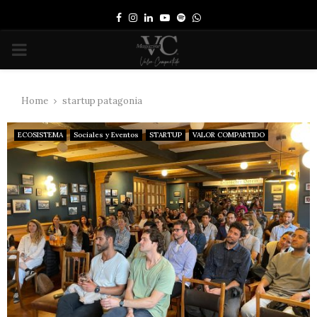
Facebook
Instagram
Linkedin
Youtube
Spotify
Whatsapp
PRIMARY
MENU
Home
startup patagonia
ECOSISTEMA
Sociales y Eventos
STARTUP
VALOR COMPARTIDO