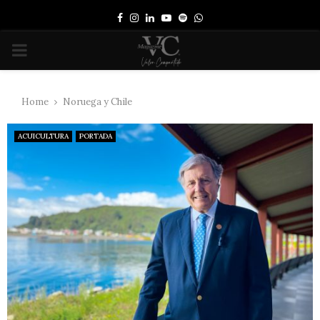
Facebook
Instagram
Linkedin
Youtube
Spotify
Whatsapp
PRIMARY
MENU
Home
Noruega y Chile
ACUICULTURA
PORTADA