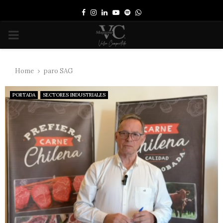
Facebook
Instagram
Linkedin
Youtube
Spotify
Whatsapp
PRIMARY
MENU
Home
paro SAG
PORTADA
SECTORES INDUSTRIALES