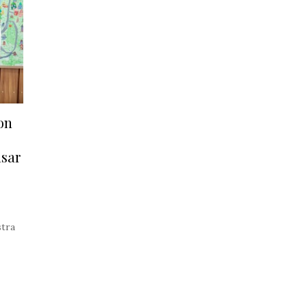
on
lsar
stra