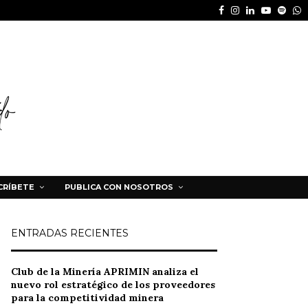
Facebook
Instagram
Linkedin
Youtube
Spot
W
CRÍBETE
PUBLICA CON NOSOTROS
ENTRADAS RECIENTES
Club de la Minería APRIMIN analiza el
nuevo rol estratégico de los proveedores
para la competitividad minera