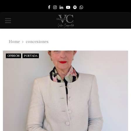
Facebook
Instagram
Linkedin
Youtube
Spotify
Whatsapp
PRIMARY
MENU
Home
concesiones
OPINIÓN
PORTADA